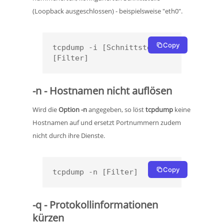
(Loopback ausgeschlossen) - beispielsweise "eth0".
Copy
tcpdump -i [Schnittstelle] 
[Filter]
-n - Hostnamen nicht auflösen
Wird die
Option -n
angegeben, so löst
tcpdump
keine
Hostnamen auf und ersetzt Portnummern zudem
nicht durch ihre Dienste.
Copy
tcpdump -n [Filter]
-q - Protokollinformationen
kürzen