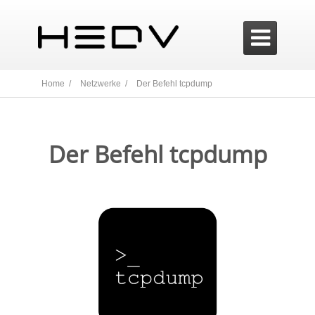

Home /
Netzwerke /
Der Befehl tcpdump
Der Befehl tcpdump