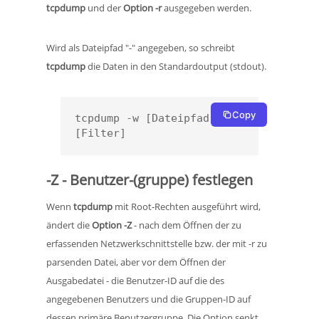
tcpdump
und der
Option -r
ausgegeben werden.
Wird als Dateipfad "-" angegeben, so schreibt
tcpdump
die Daten in den Standardoutput (stdout).
Copy
tcpdump -w [Dateipfad] 
[Filter]
-Z - Benutzer-(gruppe) festlegen
Wenn
tcpdump
mit Root-Rechten ausgeführt wird,
ändert die
Option -Z
- nach dem Öffnen der zu
erfassenden Netzwerkschnittstelle bzw. der mit -r zu
parsenden Datei, aber vor dem Öffnen der
Ausgabedatei - die Benutzer-ID auf die des
angegebenen Benutzers und die Gruppen-ID auf
dessen primäre Benutzergruppe. Die Option senkt