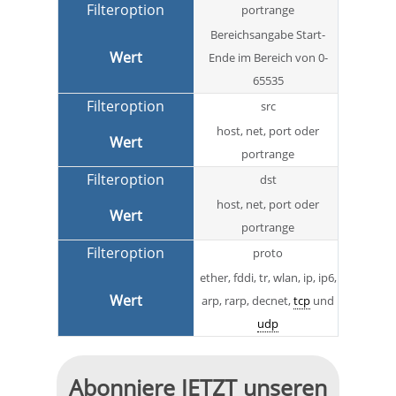
portrange
Bereichsangabe Start-
Ende im Bereich von 0-
65535
src
host, net, port oder
portrange
dst
host, net, port oder
portrange
proto
ether, fddi, tr, wlan, ip, ip6,
arp, rarp, decnet,
tcp
und
udp
Abonniere JETZT unseren