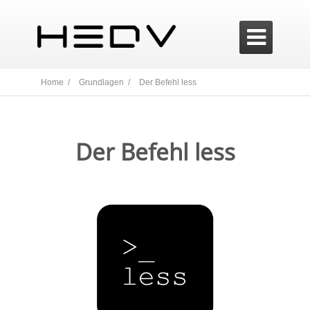

Home /
Grundlagen /
Der Befehl less
Der Befehl less