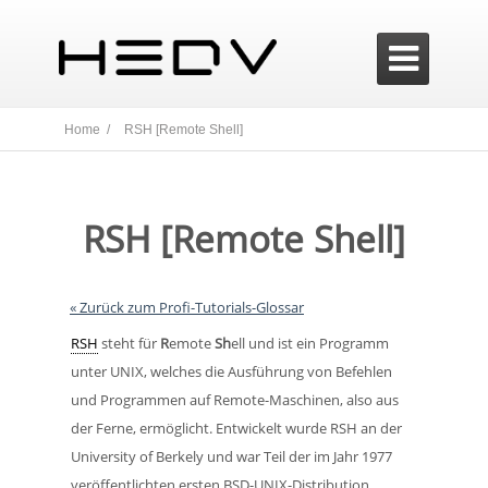

Home /
RSH [Remote Shell]
RSH [Remote Shell]
« Zurück zum Profi-Tutorials-Glossar
RSH
steht für
R
emote
Sh
ell und ist ein Programm
unter UNIX, welches die Ausführung von Befehlen
und Programmen auf Remote-Maschinen, also aus
der Ferne, ermöglicht. Entwickelt wurde RSH an der
University of Berkely und war Teil der im Jahr 1977
veröffentlichten ersten BSD-UNIX-Distribution.