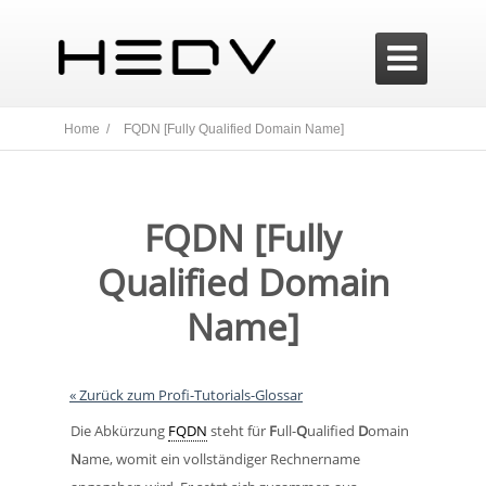

Home /
FQDN [Fully Qualified Domain Name]
FQDN [Fully
Qualified Domain
Name]
« Zurück zum Profi-Tutorials-Glossar
Die Abkürzung
FQDN
steht für
F
ull-
Q
ualified
D
omain
N
ame, womit ein vollständiger Rechnername