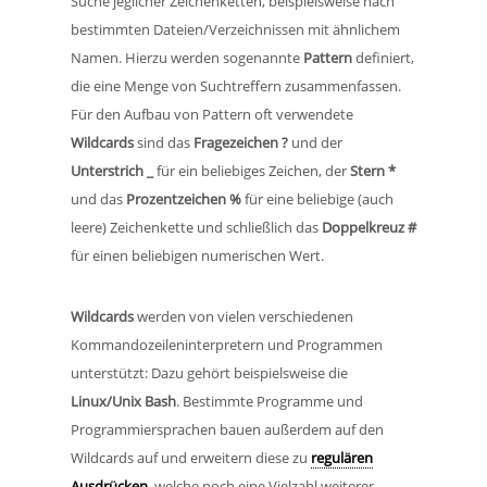
Suche jeglicher Zeichenketten, beispielsweise nach
bestimmten Dateien/Verzeichnissen mit ähnlichem
Namen. Hierzu werden sogenannte
Pattern
definiert,
die eine Menge von Suchtreffern zusammenfassen.
Für den Aufbau von Pattern oft verwendete
Wildcards
sind das
Fragezeichen ?
und der
Unterstrich _
für ein beliebiges Zeichen, der
Stern *
und das
Prozentzeichen %
für eine beliebige (auch
leere) Zeichenkette und schließlich das
Doppelkreuz #
für einen beliebigen numerischen Wert.
Wildcards
werden von vielen verschiedenen
Kommandozeileninterpretern und Programmen
unterstützt: Dazu gehört beispielsweise die
Linux/Unix Bash
. Bestimmte Programme und
Programmiersprachen bauen außerdem auf den
Wildcards auf und erweitern diese zu
regulären
Ausdrücken
, welche noch eine Vielzahl weiterer