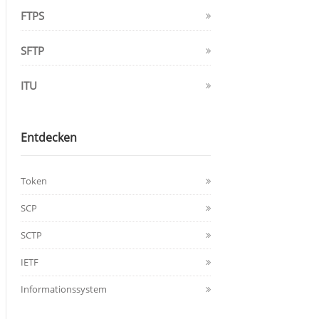
FTPS
SFTP
ITU
Entdecken
Token
SCP
SCTP
IETF
Informationssystem