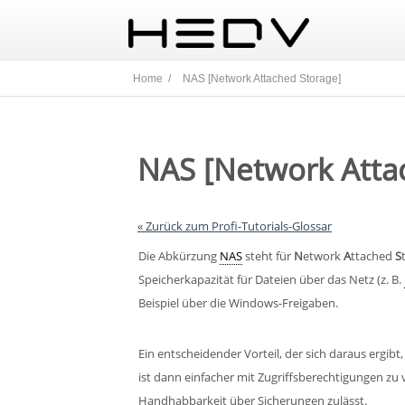
Home /
NAS [Network Attached Storage]
NAS [Network Atta
« Zurück zum Profi-Tutorials-Glossar
Die Abkürzung
NAS
steht für
N
etwork
A
ttached
S
Speicherkapazität für Dateien über das Netz (z. B.
Beispiel über die Windows-Freigaben.
Ein entscheidender Vorteil, der sich daraus ergibt,
ist dann einfacher mit Zugriffsberechtigungen zu 
Handhabbarkeit über Sicherungen zulässt.