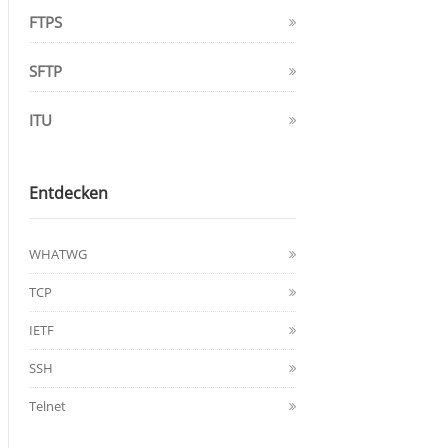
FTPS
SFTP
ITU
Entdecken
WHATWG
TCP
IETF
SSH
Telnet