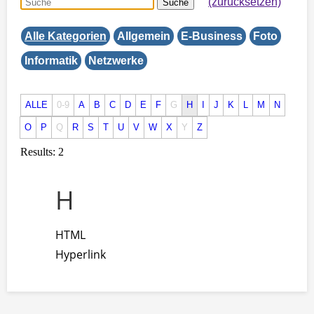
(zurücksetzen)
Suche
Alle Kategorien
Allgemein
E-Business
Foto
Informatik
Netzwerke
ALLE
0-9
A
B
C
D
E
F
G
H
I
J
K
L
M
N
O
P
Q
R
S
T
U
V
W
X
Y
Z
Results: 2
H
HTML
Hyperlink