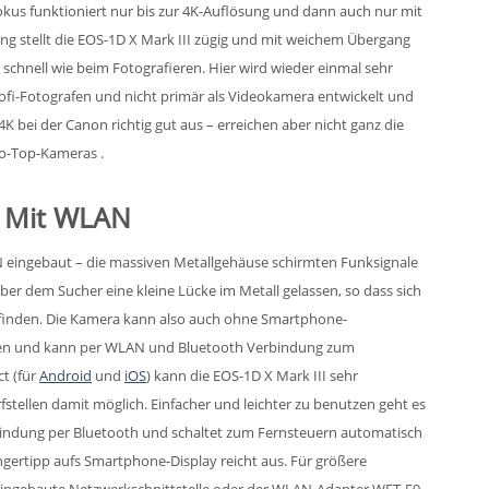
kus funktioniert nur bis zur 4K-Auflösung und dann auch nur mit
ung stellt die EOS-1D X Mark III zügig und mit weichem Übergang
o schnell wie beim Fotografieren. Hier wird wieder einmal sehr
rofi-Fotografen und nicht primär als Videokamera entwickelt und
K bei der Canon richtig gut aus – erreichen aber nicht ganz die
eo-Top-Kameras .
: Mit WLAN
N eingebaut – die massiven Metallgehäuse schirmten Funksignale
über dem Sucher eine kleine Lücke im Metall gelassen, so dass sich
finden. Die Kamera kann also auch ohne Smartphone-
iben und kann per WLAN und Bluetooth Verbindung zum
t (für
Android
und
iOS
) kann die EOS-1D X Mark III sehr
stellen damit möglich. Einfacher und leichter zu benutzen geht es
indung per Bluetooth und schaltet zum Fernsteuern automatisch
gertipp aufs Smartphone-Display reicht aus. Für größere