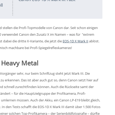
ll
d stellen die Profi-Topmodelle von Canon dar. Seit schon einigen
012 verwendet Canon den Zusatz X im Namen – was für "extrem
t dabei die dritte X-Variante, die jetzt die
EOS-1D X Mark II
ablöst.
chnisch machbare bei Profi-Spiegelreflexkameras!
: Heavy Metal
orgänger sehr, nur beim Schriftzug steht jetzt Mark III. Die
t zu erkennen. Das ist aber auch gut so, denn Canon setzt hier auf
und schnell zurechtfinden können. Auch die Rückseite samt der
ndert – für die Hauptzielgruppe der Profikamera, Profi-
m umlernen müssen. Auch der Akku, ein Canon LP-E19 bleibt gleich,
. In den Tests schafft die EOS-1D X Mark III damit über 1.500 Fotos
einer solchen Top-Profikamera – der Serienbildfotografie – dürfte