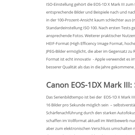
ISO-Einstellung gehört die EOS-1D X Mark III zu
entsprechende Bilder und Beispiele nach und nach 
in der 100-Prozent-Ansicht kaum schlechter aus (m
Standardeinstellung ISO 100. Nach ersten Tests ge
ansprechende Fotos. Weiterer praktischer Nutzen
HEIF-Format (High Efficency Image Format, hochef
JPEG-Bilder ermöglicht, die aber im Gegensatz z
Format ist echt innovativ - Apple verwendet es im
besserer Qualität als das in die Jahre gekommene
Canon EOS-1DX Mark III: 
Das Serienbildtempo ist bei der EOS-1D X Mark III
16 Bilder pro Sekunde möglich sein – selbstverst
Schärfenachführung durch den starken Autofokus. 
schaffen im Vollformat aktuell im Wettbewerb n
aber zum elektronischen Verschluss umschalten m