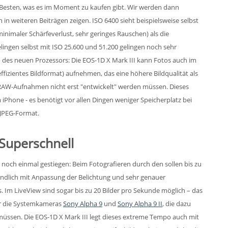
m Besten, was es im Moment zu kaufen gibt. Wir werden dann
in weiteren Beiträgen zeigen. ISO 6400 sieht beispielsweise selbst
inimaler Schärfeverlust, sehr geringes Rauschen) als die
lingen selbst mit ISO 25.600 und 51.200 gelingen noch sehr
 des neuen Prozessors: Die EOS-1D X Mark III kann Fotos auch im
fizientes Bildformat) aufnehmen, das eine höhere Bildqualität als
u RAW-Aufnahmen nicht erst "entwickelt" werden müssen. Dieses
 iPhone - es benötigt vor allen Dingen weniger Speicherplatz bei
 JPEG-Format.
Superschnell
 noch einmal gestiegen: Beim Fotografieren durch den sollen bis zu
ändlich mit Anpassung der Belichtung und sehr genauer
Im LiveView sind sogar bis zu 20 Bilder pro Sekunde möglich – das
ur die Systemkameras
Sony Alpha 9
und
Sony Alpha 9 II
, die dazu
üssen. Die EOS-1D X Mark III legt dieses extreme Tempo auch mit