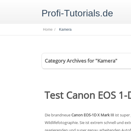
Profi-Tutorials.de
Home /
Kamera
Category Archives for "Kamera"
Test Canon EOS 1-D
Die brandneue
Canon EOS-1D X Mark III
ist super
Wildlifefotographie. Sie ist extrem schnell und e
reagierenden und super genau arbeitenden Autofok