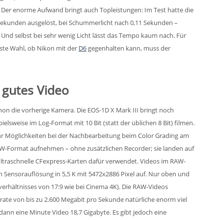
 Der enorme Aufwand bringt auch Topleistungen: Im Test hatte die
 Sekunden ausgelöst, bei Schummerlicht nach 0,11 Sekunden –
 Und selbst bei sehr wenig Licht lässt das Tempo kaum nach. Für
rste Wahl, ob Nikon mit der
D6
gegenhalten kann, muss der
 gutes Video
hon die vorherige Kamera. Die EOS-1D X Mark III bringt noch
ielsweise im Log-Format mit 10 Bit (statt der üblichen 8 Bit) filmen.
hr Möglichkeiten bei der Nachbearbeitung beim Color Grading am
AW-Format aufnehmen – ohne zusätzlichen Recorder; sie landen auf
ultraschnelle CFexpress-Karten dafür verwendet. Videos im RAW-
n Sensorauflösung in 5,5 K mit 5472x2886 Pixel auf. Nur oben und
verhältnisses von 17:9 wie bei Cinema 4K). Die RAW-Videos
ate von bis zu 2.600 Megabit pro Sekunde natürliche enorm viel
dann eine Minute Video 18,7 Gigabyte. Es gibt jedoch eine