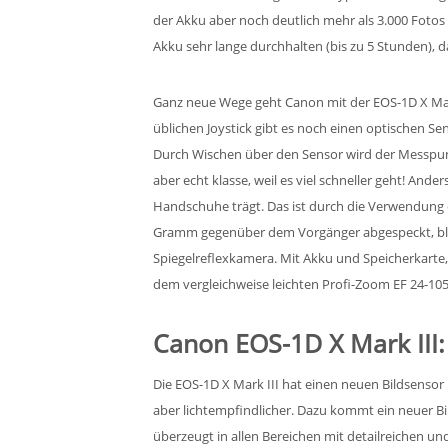
der Akku aber noch deutlich mehr als 3.000 Fotos
Akku sehr lange durchhalten (bis zu 5 Stunden),
Ganz neue Wege geht Canon mit der EOS-1D X Ma
üblichen Joystick gibt es noch einen optischen Se
Durch Wischen über den Sensor wird der Messpun
aber echt klasse, weil es viel schneller geht! An
Handschuhe trägt. Das ist durch die Verwendung e
Gramm gegenüber dem Vorgänger abgespeckt, blei
Spiegelreflexkamera. Mit Akku und Speicherkarte
dem vergleichweise leichten Profi-Zoom EF 24-105
Canon EOS-1D X Mark III:
Die EOS-1D X Mark III hat einen neuen Bildsensor
aber lichtempfindlicher. Dazu kommt ein neuer Bi
überzeugt in allen Bereichen mit detailreichen un