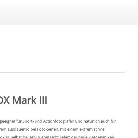
X Mark III
 geeignet für Sport- und Actionfotografen und natürlich auch für
xtrem ausdauernd bei Foto-Serien, mit einem extrem schnell
us. Selbst bei sehr wenig Licht liefert der neue 20-Megapixel-