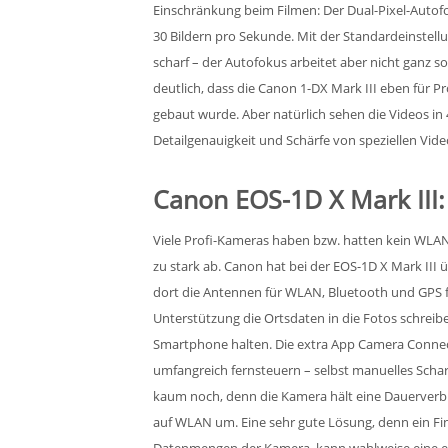
Einschränkung beim Filmen: Der Dual-Pixel-Autofo
30 Bildern pro Sekunde. Mit der Standardeinstell
scharf – der Autofokus arbeitet aber nicht ganz s
deutlich, dass die Canon 1-DX Mark III eben für P
gebaut wurde. Aber natürlich sehen die Videos in 4
Detailgenauigkeit und Schärfe von speziellen Vid
Canon EOS-1D X Mark III
Viele Profi-Kameras haben bzw. hatten kein WLA
zu stark ab. Canon hat bei der EOS-1D X Mark III 
dort die Antennen für WLAN, Bluetooth und GPS 
Unterstützung die Ortsdaten in die Fotos schre
Smartphone halten. Die extra App Camera Connec
umfangreich fernsteuern – selbst manuelles Scharf
kaum noch, denn die Kamera hält eine Dauerverb
auf WLAN um. Eine sehr gute Lösung, denn ein Fin