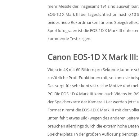
mehr Messfelder, insgesamt 191 sind auswählbar.
EOS-1D X Mark III bei Tageslicht schon nach 0,10
beides neue Rekordmarken für eine Spiegelreflex.
Sportfotografen ist die EOS-1D X Mark III daher e
kommende Test zeigen.
Canon EOS-1D X Mark III:
Video in 4K mit 60 Bildern pro Sekunde konnte sc
zusätzliche Profi-Funktionen mit, so kann sie beisp
Das sorgt für sehr kontrastreiche Motive und me
PC. Die EOS-1D X Mark III kann auch Videos im R
der Speicherkarte der Kamera. Hier werden jetzt 
Format nimmt die EOS-1D X Mark III mit der volle
unten fehlt etwas Bild (wegen des anderen Seiten
brauchen allerdings durch die extrem hohe Datenr
Speicherplatz. In der größten Auflösung benötigt 