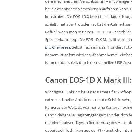
dem mechanischen Verschluss hin – mit weniger Pr
bei elektronischen Verschlüssen auftreten kann.
konstruiert. Die EOS-1D X Mark III ist dadurch s
schießt, hat aber trotzdem sofort die Aufmerksa
Gefühl, wenn man mit einer EOS 1-D X Serienbild
Speicherkartentyp: Die EOS-1D X Mark III kommt m
pro CFexpress
. Selbst nach ein paar Hundert Fot
Kamera ist sofort wieder aufnahmebereit - einfach 
Kamera überspielt, durch den schnellen USB-Ansch
Canon EOS-1D X Mark III:
Wichtigste Funktion bei einer Kamera für Profi-S
extrem schneller Autofokus, der die Schärfe sehr
Kameras der Welt, da war nur eine Kamera noch e
Canon daher alle Register gezogen: Mit deutlich 
mit einer aufwendigeren Berechnung des Autofok
dabei auch Techniken aus der KI (künstliche Intel