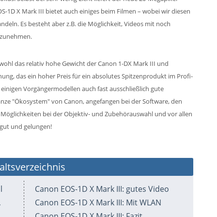
S-1D X Mark III bietet auch einiges beim Filmen – wobei wir diesen
deln. Es besteht aber z.B. die Möglichkeit, Videos mit noch
ufzunehmen.
wohl das relativ hohe Gewicht der Canon 1-DX Mark III und
inung, das ein hoher Preis für ein absolutes Spitzenprodukt im Profi-
t einigen Vorgängermodellen auch fast ausschließlich gute
nze "Ökosystem" von Canon, angefangen bei der Software, den
n Möglichkeiten bei der Objektiv- und Zubehörauswahl und vor allen
gut und gelungen!
altsverzeichnis
l
Canon EOS-1D X Mark III: gutes Video
,
Canon EOS-1D X Mark III: Mit WLAN
Canon EOS-1D X Mark III: Fazit