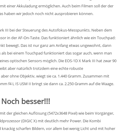
 mit einer Akkuladung ermöglichen. Auch beim Filmen soll der der
 das haben wir jedoch noch nicht ausprobieren können.
rk III bei der Steuerung des Autofokus-Messpunkts. Neben dem
nsor in der AF-On-Taste. Das funktioniert ähnlich wie ein Touchpad:
kt bewegt. Das ist nur ganz am Anfang etwas ungewohnt, dann
ders als bei einem Touchpad funktioniert das sogar auch, wenn man
ines optischen Sensors möglich. Die EOS-1D X Mark III hat zwar 90
bt aber natürlich trotzdem eine echte robuste
, aber ohne Objektiv, wiegt sie ca. 1.440 Gramm. Zusammen mit
mm f4 L IS USM II bringt sie dann ca. 2.250 Gramm auf die Waage.
 Noch besser!!!
 mit der gleichen Auflösung (5472x3648 Pixel) wie beim Vorgänger,
ldprozessor (DIGIC X) mit deutlich mehr Power. Die Kombi
d knackig scharfen Bildern, vor allem bei wenig Licht und mit hoher