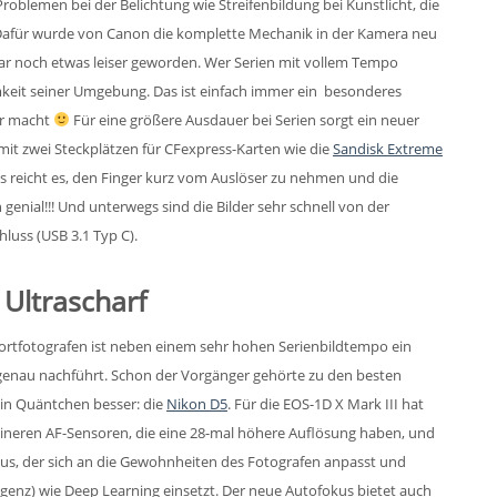
oblemen bei der Belichtung wie Streifenbildung bei Kunstlicht, die
 Dafür wurde von Canon die komplette Mechanik in der Kamera neu
ogar noch etwas leiser geworden. Wer Serien mit vollem Tempo
mkeit seiner Umgebung. Das ist einfach immer ein besonderes
er macht
Für eine größere Ausdauer bei Serien sorgt ein neuer
it zwei Steckplätzen für CFexpress-Karten wie die
Sandisk Extreme
os reicht es, den Finger kurz vom Auslöser zu nehmen und die
genial!!! Und unterwegs sind die Bilder sehr schnell von der
luss (USB 3.1 Typ C).
 Ultrascharf
portfotografen ist neben einem sehr hohen Serienbildtempo ein
 genau nachführt. Schon der Vorgänger gehörte zu den besten
in Quäntchen besser: die
Nikon D5
. Für die EOS-1D X Mark III hat
feineren AF-Sensoren, die eine 28-mal höhere Auflösung haben, und
us, der sich an die Gewohnheiten des Fotografen anpasst und
ligenz) wie Deep Learning einsetzt. Der neue Autofokus bietet auch