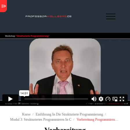
Kurse
Einführung In Die Strukturierte Programmierung
/
/
Modul 3: Strukturiertes Programmieren In C
Vorbereitung Programmierumgebung
/
Vorbereitung